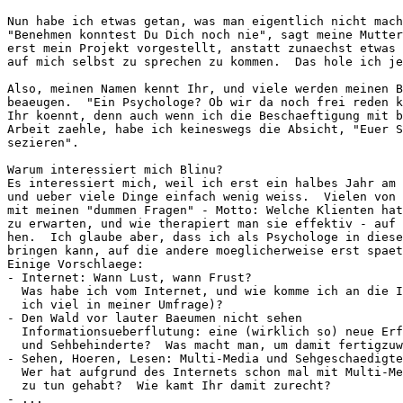
Nun habe ich etwas getan, was man eigentlich nicht mach
"Benehmen konntest Du Dich noch nie", sagt meine Mutter
erst mein Projekt vorgestellt, anstatt zunaechst etwas 
auf mich selbst zu sprechen zu kommen.  Das hole ich je
Also, meinen Namen kennt Ihr, und viele werden meinen B
beaeugen.  "Ein Psychologe? Ob wir da noch frei reden k
Ihr koennt, denn auch wenn ich die Beschaeftigung mit b
Arbeit zaehle, habe ich keineswegs die Absicht, "Euer S
sezieren".

Warum interessiert mich Blinu?

Es interessiert mich, weil ich erst ein halbes Jahr am 
und ueber viele Dinge einfach wenig weiss.  Vielen von 
mit meinen "dummen Fragen" - Motto: Welche Klienten hat
zu erwarten, und wie therapiert man sie effektiv - auf 
hen.  Ich glaube aber, dass ich als Psychologe in diese
bringen kann, auf die andere moeglicherweise erst spaet
Einige Vorschlaege:

- Internet: Wann Lust, wann Frust?

  Was habe ich vom Internet, und wie komme ich an die I
  ich viel in meiner Umfrage)?

- Den Wald vor lauter Baeumen nicht sehen

  Informationsueberflutung: eine (wirklich so) neue Erf
  und Sehbehinderte?  Was macht man, um damit fertigzuw
- Sehen, Hoeren, Lesen: Multi-Media und Sehgeschaedigte

  Wer hat aufgrund des Internets schon mal mit Multi-Me
  zu tun gehabt?  Wie kamt Ihr damit zurecht?

- ...
