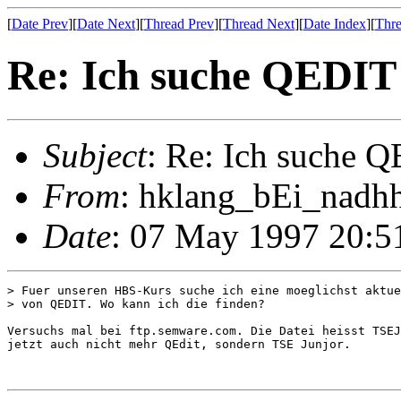
[
Date Prev
][
Date Next
][
Thread Prev
][
Thread Next
][
Date Index
][
Thre
Re: Ich suche QEDIT
Subject
: Re: Ich suche 
From
: hklang_bEi_nadh
Date
: 07 May 1997 20:5
> Fuer unseren HBS-Kurs suche ich eine moeglichst aktue
> von QEDIT. Wo kann ich die finden?

Versuchs mal bei ftp.semware.com. Die Datei heisst TSEJ
jetzt auch nicht mehr QEdit, sondern TSE Junjor.
